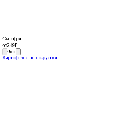
Сыр фри
от
249
₽
0
шт
Картофель фри по-русски