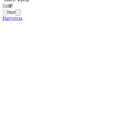
518
₽
0
шт
Наггетсы