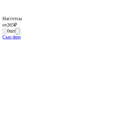
Наггетсы
от
265
₽
0
шт
Сыр фри