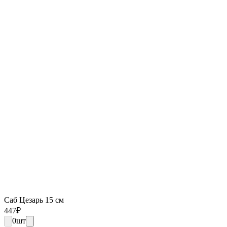
Саб Цезарь 15 см
447
₽
0
шт